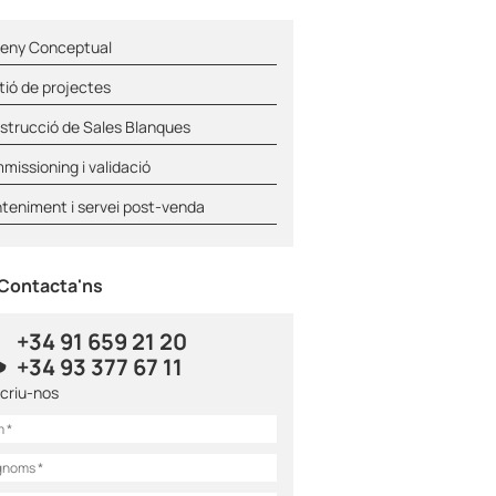
seny Conceptual
tió de projectes
strucció de Sales Blanques
issioning i validació
teniment i servei post-venda
Contacta'ns
+34 91 659 21 20
+34 93 377 67 11
scriu-nos