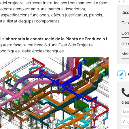
 del projecte, les seves instal·lacions i equipament. La fase
projecte complert amb una memòria descriptiva,
Dis
especificacions funcionals, càlculs justificatius, plànols,
s i llistat d’equips i components.
Ges
Con
all s’abordaria la construcció de la Planta de Producció i
Comm
aquesta fase, la realització d’una Gestió de Projecte
onòmiques i deficiències tècniques.
Man
o e