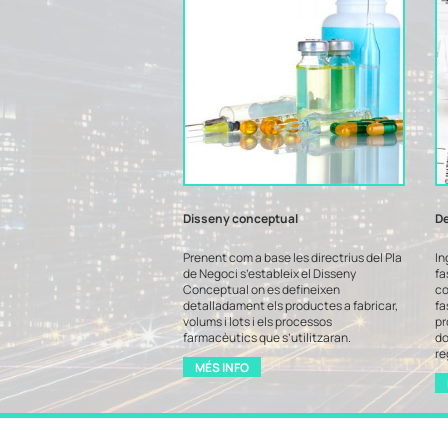
Disseny conceptual
D
Prenent com a base les directrius del Pla
In
de Negoci s’estableix el Disseny
fa
Conceptual on es defineixen
co
detalladament els productes a fabricar,
fa
volums i lots i els processos
pr
farmacèutics que s’utilitzaran.
do
re
MÉS INFO