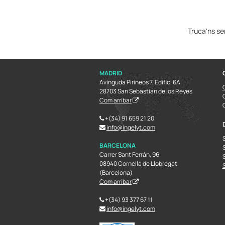
Truca'ns s
MADRID
Avinguda Pirineos 7, Edifici 6A
28703 San Sebastián de los Reyes
Com arribar
+(34) 91 659 21 20
info@ingelyt.com
BARCELONA
Carrer Sant Ferrán, 96
08940 Cornellá de Llobregat
(Barcelona)
Com arribar
+(34) 93 377 67 11
info@ingelyt.com