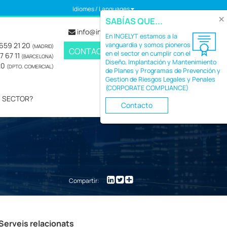
Idiomes / Languages
×
SABÍAS QUE...
info@ingelyt.com
En INGELYT estamos a la
 659 21 20
vanguardia y somos pioneros
(MADRID)
CONTACTE
en el sector en cumplir con el
7 67 11
(BARCELONA)
Diseño, Implantación y Mantenimiento
20
(DPTO. COMERCIAL)
de Planes y Programas de Prevención y
Gestion de Riesgos Legales y Penales
(CORPORATE COMPLIANCE)
U SECTOR?
Contacto
Compartir:
Serveis relacionats