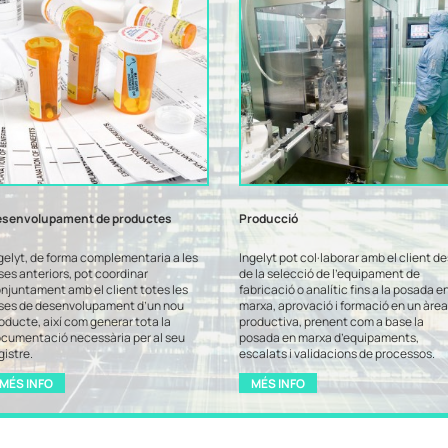
esenvolupament de productes
Producció
gelyt, de forma complementaria a les
Ingelyt pot col·laborar amb el client de
ses anteriors, pot coordinar
de la selecció de l’equipament de
njuntament amb el client totes les
fabricació o analític fins a la posada e
ses de desenvolupament d’un nou
marxa, aprovació i formació en un àrea
oducte, així com generar tota la
productiva, prenent com a base la
cumentació necessària per al seu
posada en marxa d’equipaments,
gistre.
escalats i validacions de processos.
MÉS INFO
MÉS INFO