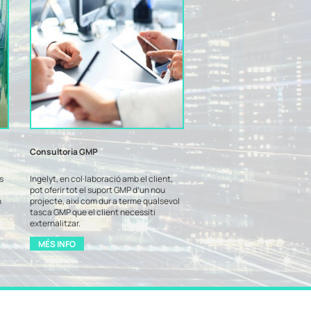
Consultoria GMP
s
Ingelyt, en col·laboració amb el client,
pot oferir tot el suport GMP d’un nou
n
projecte, així com dur a terme qualsevol
tasca GMP que el client necessiti
externalitzar.
MÉS INFO