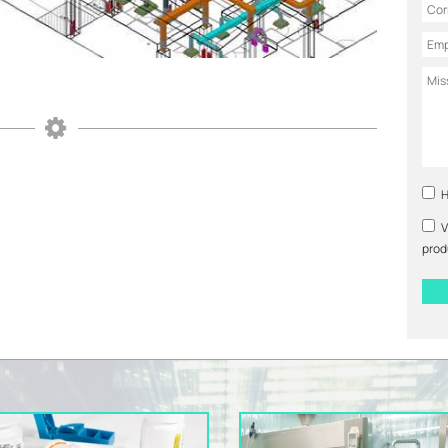
H
V
produ