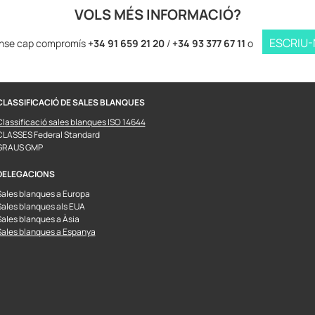
VOLS MÉS INFORMACIÓ?
ESCRIU
ense cap compromís
+34 91 659 21 20
/
+34 93 377 67 11
o
CLASSIFICACIÓ DE SALES BLANQUES
Classificació sales blanques ISO 14644
CLASSES Federal Standard
GRAUS GMP
DELEGACIONS
Sales blanques a Europa
Sales blanques als EUA
Sales blanques a Àsia
Sales blanques a Espanya