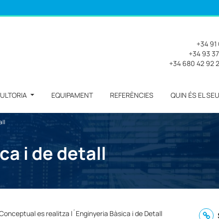
+34 91
+34 93 37
+34 680 42 92 
ULTORIA
EQUIPAMENT
REFERÈNCIES
QUIN ÉS EL SE
all
ca i de detall
Conceptual es realitza l´E
nginyeria Bàsica i de Detall