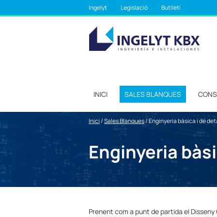
Ingelyt
Legislació
Butlletí
INICI
SALES BLANQUES
CONS
Inici
/
Sales Blanques
/
Enginyeria bàsica i de det
Enginyeria bàsi
Prenent com a punt de partida el Disseny 