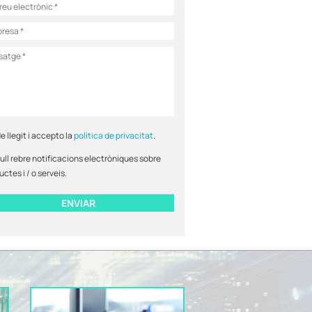
e llegit i accepto la
política de privacitat
.
ull rebre notificacions electròniques sobre
ctes i / o serveis.