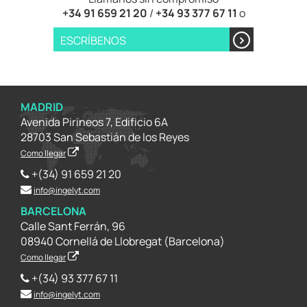
+34 91 659 21 20
/
+34 93 377 67 11
o
ESCRÍBENOS
MADRID
Avenida Pirineos 7, Edificio 6A
28703 San Sebastián de los Reyes
Como llegar
+(34) 91 659 21 20
info@ingelyt.com
BARCELONA
Calle Sant Ferrán, 96
08940 Cornellá de Llobregat (Barcelona)
Como llegar
+(34) 93 377 67 11
info@ingelyt.com