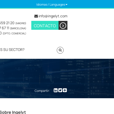
Idiomas / Languages
info@ingelyt.com
659 21 20
(MADRID)
CONTACTO
 67 11
(BARCELONA)
20
(DPTO. COMERCIAL)
ES SU SECTOR?
Compartir:
Sobre Ingelyt