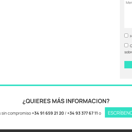
H
Q
sobr
¿QUIERES MÁS INFORMACION?
ESCRÍBEN
 sin compromiso
+34 91 659 21 20
/
+34 93 377 67 11
o