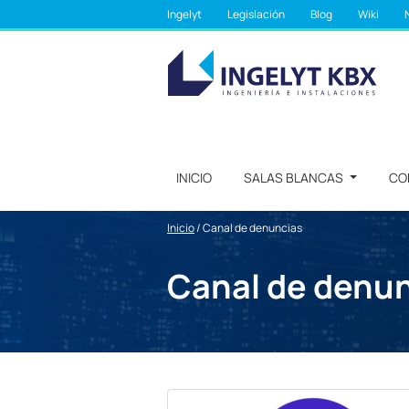
Ingelyt
Legislación
Blog
Wiki
INICIO
SALAS BLANCAS
CO
Inicio
/
Canal de denuncias
Canal de denu