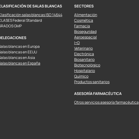
CLASIFICACIÓN DE SALAS BLANCAS
SECTORES
Clasificación salas blancas ISO 14644
Alimentación
CLASES Federal Standard
Cosmética
GRADOS GMP
Farmacia
Bioseguridad
Aeroespacial
DELEGACIONES
I+D
Salas blancas en Europa
Veterinario
Salas blancas en EEUU
Electrónica
Salas blancas en Asia
Biosanitario
Salas blancas en España
Biotecnológico
Hospitalario
Químico
Productos sanitarios
ASESORÍA FARMACÉUTICA
Otros servicios asesoría farmacéutica