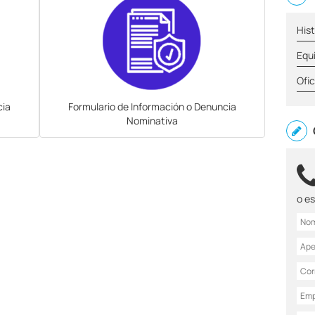
Hist
Equ
Ofic
cia
Formulario de Información o Denuncia
Nominativa
o e