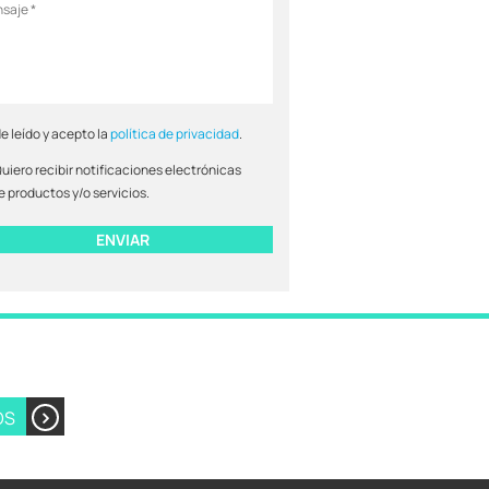
e leído y acepto la
política de privacidad
.
uiero recibir notificaciones electrónicas
e productos y/o servicios.
OS