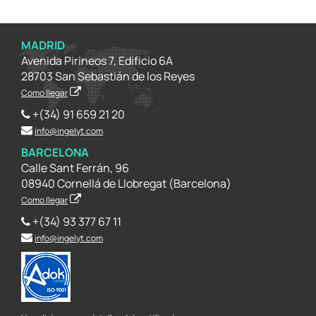
MADRID
Avenida Pirineos 7, Edificio 6A
28703 San Sebastián de los Reyes
Como llegar
+(34) 91 659 21 20
info@ingelyt.com
BARCELONA
Calle Sant Ferrán, 96
08940 Cornellá de Llobregat (Barcelona)
Como llegar
+(34) 93 377 67 11
info@ingelyt.com