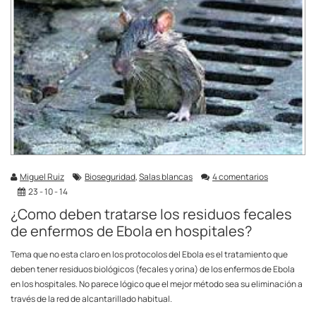
Miguel Ruiz
Bioseguridad
,
Salas blancas
4 comentarios
23 - 10 - 14
¿Como deben tratarse los residuos fecales
de enfermos de Ebola en hospitales?
Tema que no esta claro en los protocolos del Ebola es el tratamiento que
deben tener residuos biológicos (fecales y orina) de los enfermos de Ebola
en los hospitales. No parece lógico que el mejor método sea su eliminación a
través de la red de alcantarillado habitual.