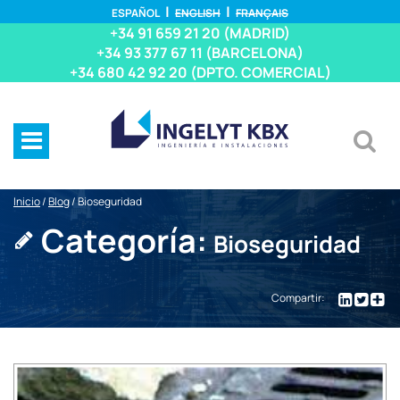
ESPAÑOL
ENGLISH
FRANÇAIS
+34 91 659 21 20 (MADRID)
+34 93 377 67 11 (BARCELONA)
+34 680 42 92 20 (DPTO. COMERCIAL)
Inicio
/
Blog
/
Bioseguridad
Categoría:
Bioseguridad
Compartir: