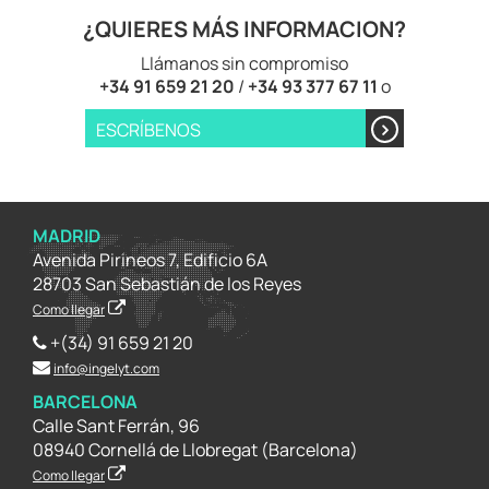
¿QUIERES MÁS INFORMACION?
Llámanos sin compromiso
+34 91 659 21 20
/
+34 93 377 67 11
o
ESCRÍBENOS
MADRID
Avenida Pirineos 7, Edificio 6A
28703 San Sebastián de los Reyes
Como llegar
+(34) 91 659 21 20
info@ingelyt.com
BARCELONA
Calle Sant Ferrán, 96
08940 Cornellá de Llobregat (Barcelona)
Como llegar