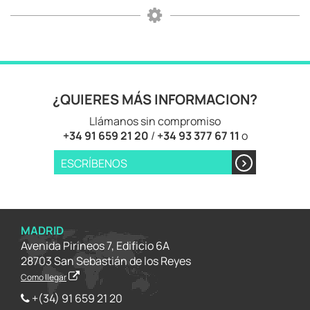
¿QUIERES MÁS INFORMACION?
Llámanos sin compromiso
+34 91 659 21 20
/
+34 93 377 67 11
o
ESCRÍBENOS
MADRID
Avenida Pirineos 7, Edificio 6A
28703 San Sebastián de los Reyes
Como llegar
+(34) 91 659 21 20