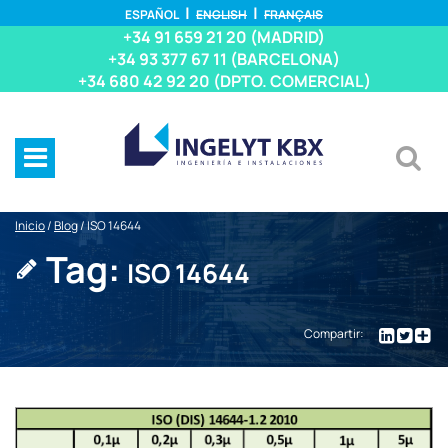
ESPAÑOL
ENGLISH
FRANÇAIS
+34 91 659 21 20 (MADRID)
+34 93 377 67 11 (BARCELONA)
+34 680 42 92 20 (DPTO. COMERCIAL)
Inicio
/
Blog
/
ISO 14644
Tag:
ISO 14644
Compartir: