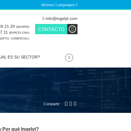
Idiomas / Languages
info@ingelyt.com
59 21 20
(MADRID)
CONTACTO
67 11
(BARCELONA)
(DPTO. COMERCIAL)
UAL ES SU SECTOR?
Compartir:
¿Por qué Ingelyt?