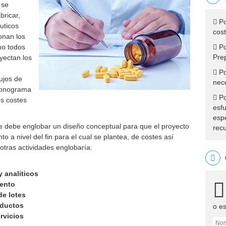
 se
bricar,
Po
uticos
cos
ionan los
mo todos
Po
Pre
oyectan los
Po
lujos de
nec
cronograma
Po
os costes
esf
esp
que debe englobar un diseño conceptual para que el proyecto
rec
to a nivel del fin para el cual se plantea, de costes así
tras actividades englobaría:
 analiticos
iento
e lotes
oductos
o e
rvicios