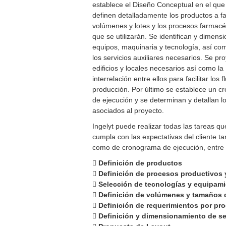
establece el Diseño Conceptual en el que
definen detalladamente los productos a fa
volúmenes y lotes y los procesos farmacé
que se utilizarán. Se identifican y dimens
equipos, maquinaria y tecnología, así co
los servicios auxiliares necesarios. Se pr
edificios y locales necesarios así como la
interrelación entre ellos para facilitar los f
producción. Por último se establece un 
de ejecución y se determinan y detallan l
asociados al proyecto.
Ingelyt puede realizar todas las tareas 
cumpla con las expectativas del cliente tan
como de cronograma de ejecución, entre o
Definición de productos
Definición de procesos productivos y
Selección de tecnologías y equipam
Definición de volúmenes y tamaños d
Definición de requerimientos por pr
Definición y dimensionamiento de se