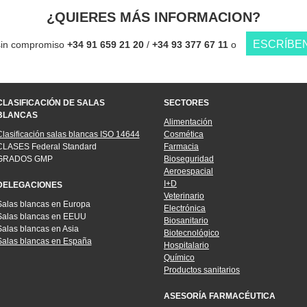
¿QUIERES MÁS INFORMACION?
ESCRÍBE
sin compromiso
+34 91 659 21 20
/
+34 93 377 67 11
o
CLASIFICACIÓN DE SALAS
SECTORES
BLANCAS
Alimentación
Clasificación salas blancas ISO 14644
Cosmética
CLASES Federal Standard
Farmacia
GRADOS GMP
Bioseguridad
Aeroespacial
I+D
DELEGACIONES
Veterinario
Salas blancas en Europa
Electrónica
Salas blancas en EEUU
Biosanitario
Salas blancas en Asia
Biotecnológico
Salas blancas en España
Hospitalario
Químico
Productos sanitarios
ASESORÍA FARMACÉUTICA