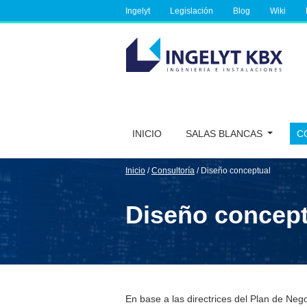
Ingelyt
Legislación
Blog
Wiki
INICIO
SALAS BLANCAS
C
Inicio
/
Consultoría
/
Diseño conceptual
Diseño concept
En base a las directrices del Plan de Neg