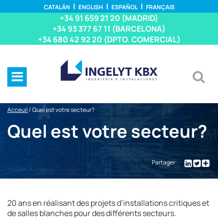
CATALÁN
ENGLISH
ESPAÑOL
FRANÇAIS
+34 91 659 21 20 (MADRID)
+34 93 377 67 11 (BARCELONA)
+34 680 42 92 20 (DPTO. COMERCIAL)
Acceuil
/
Quel est votre secteur?
Quel est votre secteur?
Partager:
20 ans en réalisant des projets d’installations critiques et
de salles blanches pour des différents secteurs.